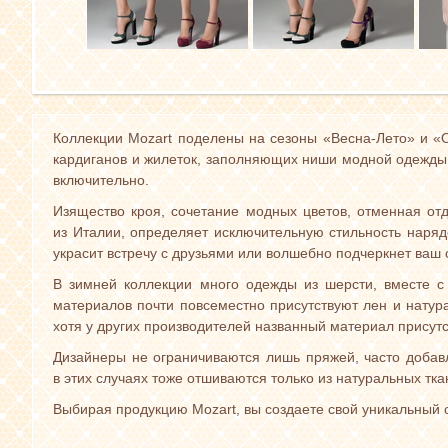
W1600
W1615
W1
Платье
Жакет
Дж
W1602
W1601
Жакет
Платье
W1601
W1617
Коллекции Mozart поделены на сезоны «Весна-Лето» и «О
Платье
Джемпер
кардиганов и жилеток, заполняющих ниши модной одежды
W1616
Юбка
включительно.
Изящество кроя, сочетание модных цветов, отменная от
из Италии, определяет исключительную стильность наряд
украсит встречу с друзьями или волшебно подчеркнет ваш 
В зимней коллекции много одежды из шерсти, вместе с 
материалов почти повсеместно присутствуют лен и натур
хотя у других производителей названный материал присутс
Дизайнеры не ограничиваются лишь пряжей, часто добав
в этих случаях тоже отшиваются только из натуральных тка
Выбирая продукцию Mozart, вы создаете свой уникальный о